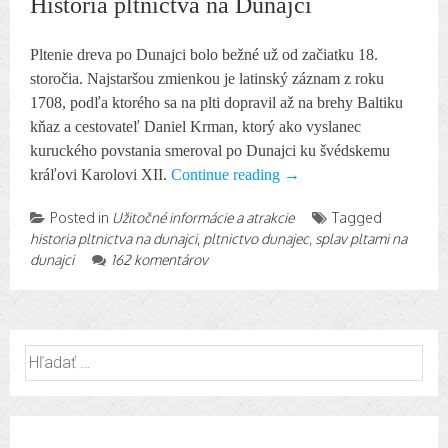
História pltníctva na Dunajci
Pltenie dreva po Dunajci bolo bežné už od začiatku 18.
storočia. Najstaršou zmienkou je latinský záznam z roku
1708, podľa ktorého sa na plti dopravil až na brehy Baltiku
kňaz a cestovateľ Daniel Krman, ktorý ako vyslanec
kuruckého povstania smeroval po Dunajci ku švédskemu
kráľovi Karolovi XII.
Continue reading
→
Posted in
Užitočné informácie a atrakcie
Tagged
historia pltnictva na dunajci
,
pltnictvo dunajec
,
splav pltami na
dunajci
162 komentárov
Hľadať: